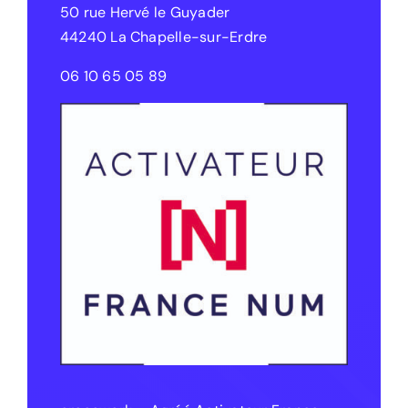
50 rue Hervé le Guyader
44240 La Chapelle-sur-Erdre
06 10 65 05 89