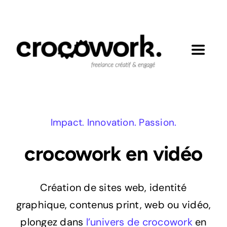
Passer
au
contenu
Toggle
Navigat
Mes engagements
Réalisations
Impact. Innovation. Passion.
crocowork en vidéo
Expertises
Création de sites web, identité
Contact
graphique, contenus print, web ou vidéo,
plongez dans
l’univers de crocowork
en