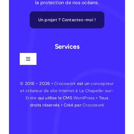
la protection de nos océans.
Un projet ? Contactez-moi !
Services
Toggle
Navigation
Création de site web
© 2016 - 2026 •
Crocowork
est un
concepteur
et créateur de site internet à La Chapelle-sur-
Création de site web – La Chapelle-sur-Erdre
Erdre
qui utilise le CMS
WordPress
• Tous
droits réservés • Créé par
Crocowork
Création de site internet – Treillières
Création de site internet – Orvault