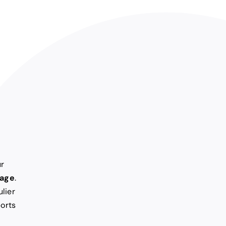
ur
mage
.
lier
ports