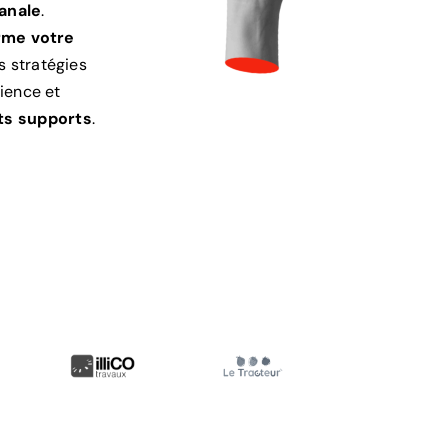
anale
.
rme votre
es stratégies
ience et
nts supports
.