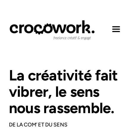
Passer
au
contenu
Toggle
Navigat
Mes engagements
La créativité fait
Réalisations
vibrer, le sens
Expertises
nous rassemble.
Contact
DE LA COM’ ET DU SENS