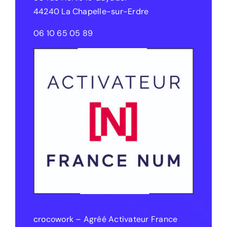
44240 La Chapelle-sur-Erdre
06 10 65 05 89
crocowork – Agréé Activateur France