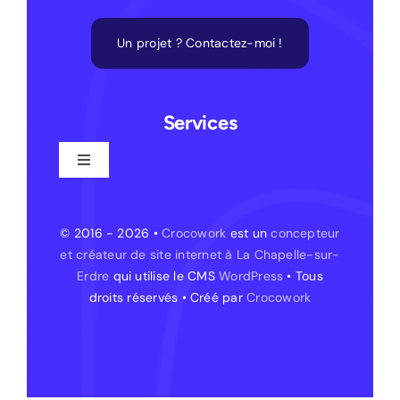
Un projet ? Contactez-moi !
Services
Toggle
Navigation
Création de site web
© 2016 - 2026 •
Crocowork
est un
concepteur
et créateur de site internet à La Chapelle-sur-
Création de site web – La Chapelle-sur-Erdre
Erdre
qui utilise le CMS
WordPress
• Tous
droits réservés • Créé par
Crocowork
Création de site internet – Treillières
Création de site internet – Orvault