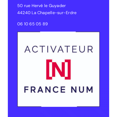
50 rue Hervé le Guyader
44240 La Chapelle-sur-Erdre
06 10 65 05 89