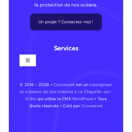
la protection de nos océans.
Un projet ? Contactez-moi !
Services
Toggle
Navigation
Création de site web
© 2016 - 2026 •
Crocowork
est un
concepteur
et créateur de site internet à La Chapelle-sur-
Création de site web – La Chapelle-sur-Erdre
Erdre
qui utilise le CMS
WordPress
• Tous
droits réservés • Créé par
Crocowork
Création de site internet – Treillières