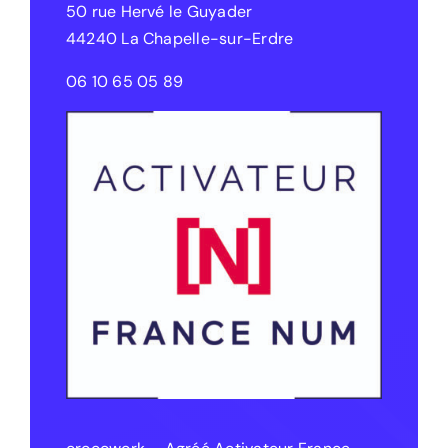
50 rue Hervé le Guyader
44240 La Chapelle-sur-Erdre
06 10 65 05 89