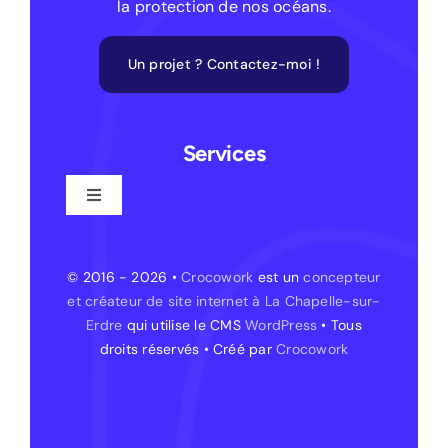
la protection de nos océans.
Un projet ? Contactez-moi !
Services
Toggle
Navigation
Création de site web
© 2016 - 2026 •
Crocowork
est un
concepteur
et créateur de site internet à La Chapelle-sur-
Création de site web – La Chapelle-sur-Erdre
Erdre
qui utilise le CMS
WordPress
• Tous
droits réservés • Créé par
Crocowork
Création de site internet – Treillières
Création de site internet – Orvault