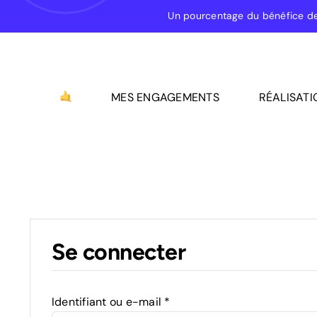
Passer
Un pourcentage du bénéfice d
au
contenu
MES ENGAGEMENTS
RÉALISATI
Se connecter
Obligatoire
Identifiant ou e-mail
*