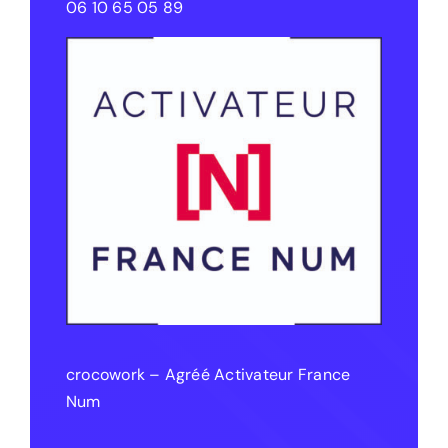
06 10 65 05 89
crocowork – Agréé Activateur France
Num