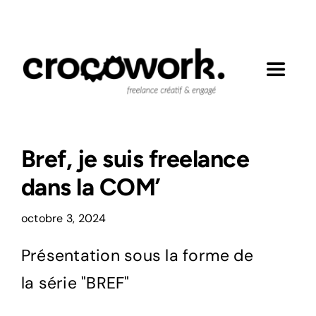
Passer
au
contenu
Toggle
Navigat
Mes engagements
Bref, je suis freelance
Réalisations
dans la COM’
Expertises
octobre 3, 2024
Présentation sous la forme de
Contact
la série "BREF"