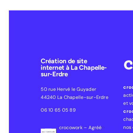
Création de site
internet à La Chapelle-
sur-Erdre
cro
50 rue Hervé le Guyader
acti
44240 La Chapelle-sur-Erdre
et v
06 10 65 05 89
cro
chaq
nos 
crocowork – Agréé