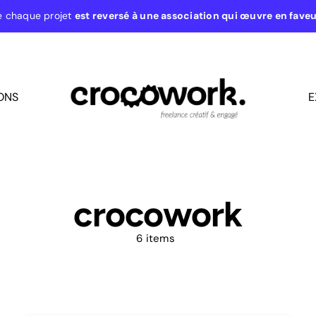
e chaque projet
est reversé à une association qui œuvre en fave
ONS
E
crocowork
6 items