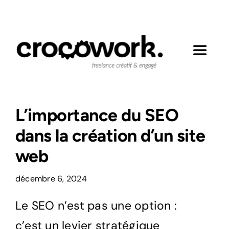
Passer
au
contenu
Toggle
Navigat
Mes engagements
L’importance du SEO
Réalisations
dans la création d’un site
web
Expertises
décembre 6, 2024
Contact
Le SEO n’est pas une option :
c’est un levier stratégique