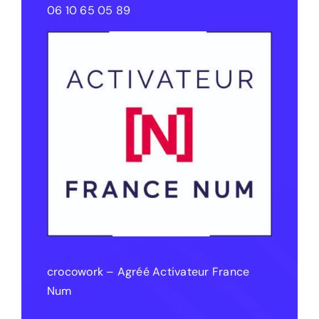
06 10 65 05 89
crocowork – Agréé Activateur France
Num