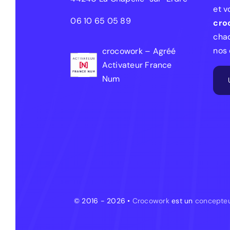
et v
06 10 65 05 89
cro
chaq
nos 
crocowork – Agréé
Activateur France
Num
© 2016 - 2026 •
Crocowork
est un
concepteu