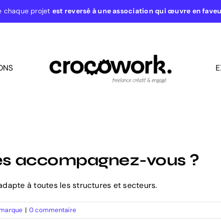
e chaque projet
est reversé à une association qui œuvre en fave
ONS
E
ses accompagnez-vous ?
dapte à toutes les structures et secteurs.
e marque
|
0 commentaire