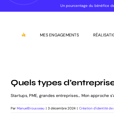
Passer
Un pourcentage du bénéfice d
au
contenu
MES ENGAGEMENTS
RÉALISATI
Quels types d’entrepri
Startups, PME, grandes entreprises… Mon approche s’a
Par
ManuelBrousseau
|
3 décembre 2024
|
Création d'identité d