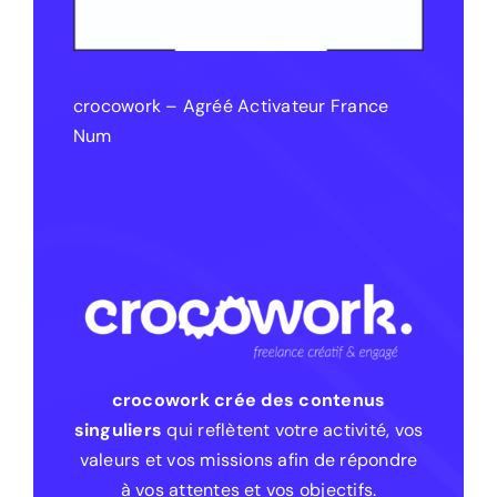
crocowork – Agréé Activateur France
Num
crocowork crée des contenus
singuliers
qui reflètent votre activité, vos
valeurs et vos missions afin de répondre
à vos attentes et vos objectifs.