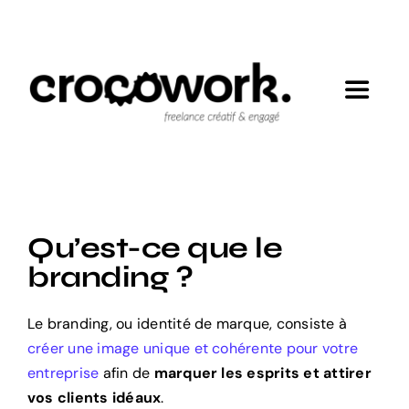
Passer
au
contenu
Toggle
Navigat
Mes engagements
Réalisations
Qu’est-ce que le
branding ?
Expertises
Le branding, ou identité de marque, consiste à
Contact
créer une image unique et cohérente pour votre
entreprise
afin de
marquer les esprits et attirer
vos clients idéaux
.