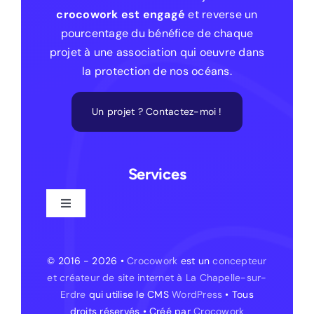
crocowork est engagé
et reverse un
pourcentage du bénéfice de chaque
projet à une association qui oeuvre dans
la protection de nos océans.
Un projet ? Contactez-moi !
Services
Toggle
Navigation
Création de site web
© 2016 - 2026 •
Crocowork
est un
concepteur
et créateur de site internet à La Chapelle-sur-
Création de site web – La Chapelle-sur-Erdre
Erdre
qui utilise le CMS
WordPress
• Tous
droits réservés • Créé par
Crocowork