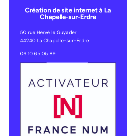
Création de site internet à La
Chapelle-sur-Erdre
50 rue Hervé le Guyader
44240 La Chapelle-sur-Erdre
06 10 65 05 89