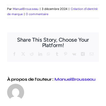
Par
ManuelBrousseau
|
3 décembre 2024
|
Création d'identité
de marque
|
0 commentaire
Share This Story, Choose Your
Platform!
Facebook
X
Reddit
LinkedIn
WhatsApp
Tumblr
Pinterest
Vk
Xing
Email
À propos de l'auteur :
ManuelBrousseau