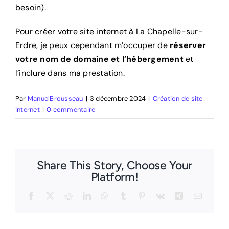
besoin).
Pour créer votre site internet à La Chapelle-sur-
Erdre, je peux cependant m’occuper de
réserver
votre nom de domaine et l’hébergement
et
l’inclure dans ma prestation.
Par
ManuelBrousseau
|
3 décembre 2024
|
Création de site
internet
|
0 commentaire
Share This Story, Choose Your
Platform!
Facebook
X
Reddit
LinkedIn
WhatsApp
Tumblr
Pinterest
Vk
Xing
Email