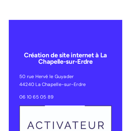
Création de site internet à La
Chapelle-sur-Erdre
50 rue Hervé le Guyader
44240 La Chapelle-sur-Erdre
06 10 65 05 89