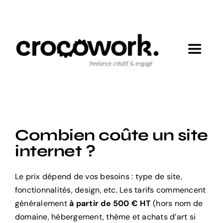
Passer
au
contenu
Toggle
Navigat
Mes engagements
Réalisations
Combien coûte un site
internet ?
Expertises
Le prix dépend de vos besoins : type de site,
Contact
fonctionnalités, design, etc. Les tarifs commencent
généralement
à partir de 500 € HT
(hors nom de
domaine, hébergement, thème et achats d’art si