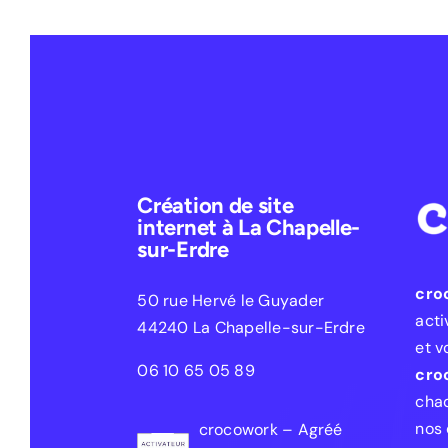
Création de site
internet à La Chapelle-
sur-Erdre
cro
50 rue Hervé le Guyader
acti
44240 La Chapelle-sur-Erdre
et v
06 10 65 05 89
cro
chaq
nos 
crocowork – Agréé